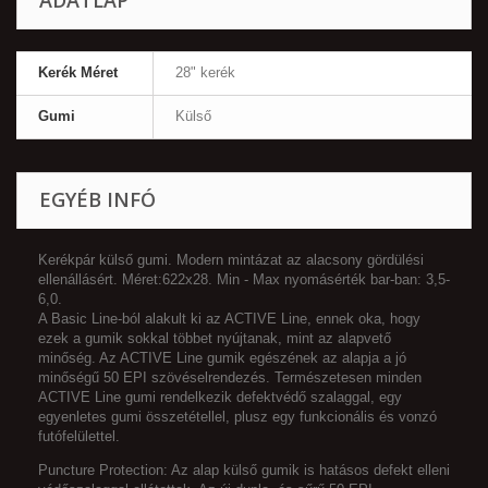
ADATLAP
Kerék Méret
28" kerék
Gumi
Külső
EGYÉB INFÓ
Kerékpár külső gumi. Modern mintázat az alacsony gördülési
ellenállásért. Méret:622x28. Min - Max nyomásérték bar-ban: 3,5-
6,0.
A Basic Line-ból alakult ki az ACTIVE Line, ennek oka, hogy
ezek a gumik sokkal többet nyújtanak, mint az alapvető
minőség. Az ACTIVE Line gumik egészének az alapja a jó
minőségű 50 EPI szövéselrendezés. Természetesen minden
ACTIVE Line gumi rendelkezik defektvédő szalaggal, egy
egyenletes gumi összetétellel, plusz egy funkcionális és vonzó
futófelülettel.
Puncture Protection: Az alap külső gumik is hatásos defekt elleni