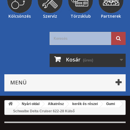
Kölcsönzés
Szervíz
Törzsklub
Partnerek
Kosár
(üres)
MENÜ
Nyári oldal
Alkatrész
kerék és részei
Gumi
Schwalbe Delta Cruiser 622-28 Külső