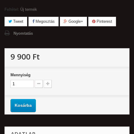
Feltétel:
Új termék
Tweet
Megosztás
Google+
Pinterest
Nyomtatás
9 900 Ft‎
Mennyiség
Kosárba