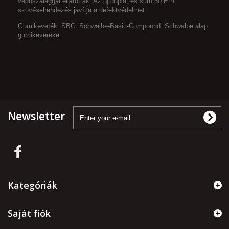
védőszalaggal ellátottak. Az új dupla, és sűrű 50 EPI
szövéselrendezés javítja a defektvédelmet.
Gumikeverék: SBC: Schwalbe-Basic-Compound. Schwalbe alap
gumikeveréke.
Newsletter
Kategóriák
Saját fiók