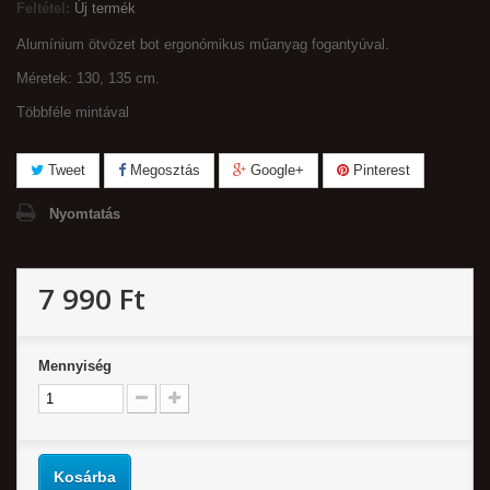
Feltétel:
Új termék
Alumínium ötvözet bot ergonómikus műanyag fogantyúval.
Méretek: 130, 135 cm.
Többféle mintával
Tweet
Megosztás
Google+
Pinterest
Nyomtatás
7 990 Ft‎
Mennyiség
Kosárba