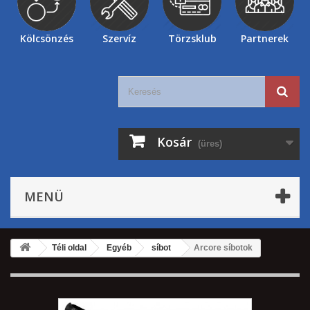
Kölcsönzés
Szervíz
Törzsklub
Partnerek
Kosár
(üres)
MENÜ
Téli oldal
Egyéb
síbot
Arcore síbotok