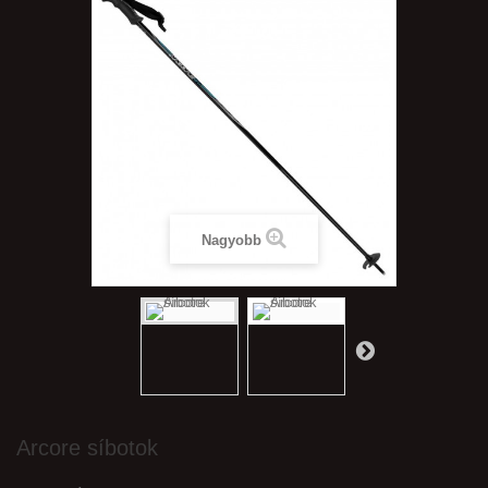
Nagyobb
Arcore síbotok