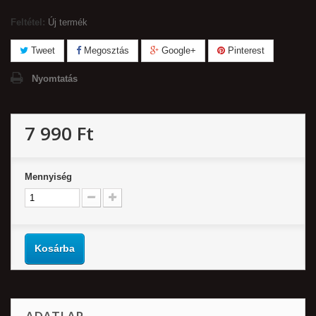
Feltétel:
Új termék
Tweet
Megosztás
Google+
Pinterest
Nyomtatás
7 990 Ft‎
Mennyiség
Kosárba