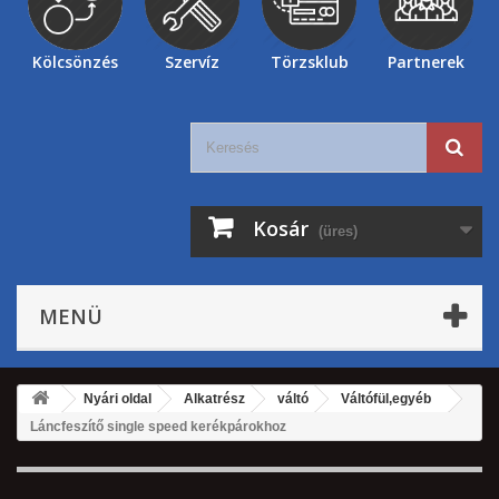
Kölcsönzés
Szervíz
Törzsklub
Partnerek
Kosár
(üres)
MENÜ
Nyári oldal
Alkatrész
váltó
Váltófül,egyéb
Láncfeszítő single speed kerékpárokhoz