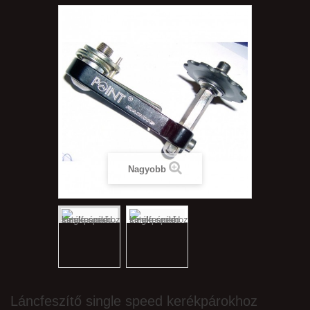
Nagyobb
Láncfeszítő single speed kerékpárokhoz