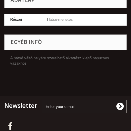
ADATLAP
Részei
Hátsó-menetes
EGYÉB INFÓ
A hátsó váltó helyére szerelhető alkatrész kiejtő papucsos
vázakhoz
Newsletter