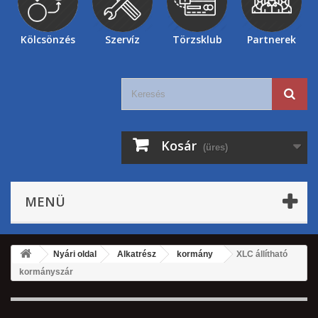
Kölcsönzés
Szervíz
Törzsklub
Partnerek
Kosár
(üres)
MENÜ
Nyári oldal
Alkatrész
kormány
XLC állítható
kormányszár