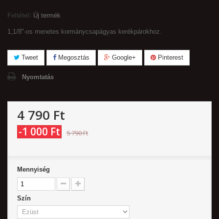
Feltétel:
Új termék
1,1/8"-os menetes kormánycsapágyas kerékpárokhoz.
Tweet
Megosztás
Google+
Pinterest
Nyomtatás
4 790 Ft‎
-1 000 Ft‎
5 790 Ft‎
Mennyiség
Szín