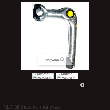
Nagyobb
XLC állítható kormányszár