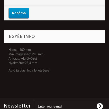
Kosárba
EGYÉB INFÓ
Hossz: 100 mm.
Max magasság: 210 mm.
Anyaga: Alu ötvözet
Nyakméret:25,4 mm.
Apró tárolási hiba lehetséges
Newsletter