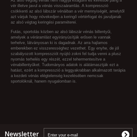
Az alsó végtag vénáit nem hagyja kitágulni és kevésbé pang a
vér illetve javul a vénás visszaáramlás. A
kompresszió
csökkenti az alsó lábszár vénáiban a vér mennyiségét, amelytől
azt várjuk hogy növekedjen a keringő vértérfogat és javuljanak
az alsó végtag keringési paraméterei.
Futás, sportolás közben az alsó lábszár vénás billentyűi,
amelyek a véráramlást egyirányúsítják erősen le vannak
terhelve, látványosan ki is dagadnak. Az arra hajlamos
emberekben ez visszerességhez vezethet.
Egy enyhe, de jól
szabályozott kompressziót nyújtó zokni fel tudja venni a plusz
nyomás terhelés egy részét, ezzel tehermentesítve a
vénabillentyűket. Tudományos adatok is alátámasztják
ezt a
hatást, ezért a kompresszió a leggyakrabban alkalmazott terápia
a kezdeti vénás elégtelenség kezelésében nemcsak
sportolóknál, hanem nyugalomban is.
Newsletter