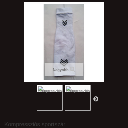
Nagyobb
Kompressziós sportszár