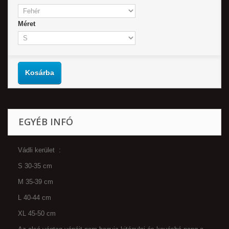
Méret
Kosárba
EGYÉB INFÓ
Vádli kerület :
S 30-35 cm
M 35-39 cm
L 40-44 cm
XL 45-50 cm