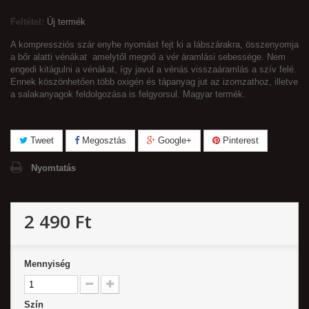
Feltétel:
Új termék
A kompressziós szár enyhe nyomást fejt ki a lábszárakra, összenyomja
a bőr alatti vénákat amelytől megnő a vér áramlási sebessége. Nem
engedi kitágulni a vénákat, így javul a vénás visszaáramlás a szív felé.
Ennek köszönhetően több oxigén és tápanyag jut az izomzathoz, illetve
a salakanyagok feldolgozása is felgyorsul. Magyar termék.
Tweet
Megosztás
Google+
Pinterest
Nyomtatás
2 490 Ft‎
Mennyiség
Szín