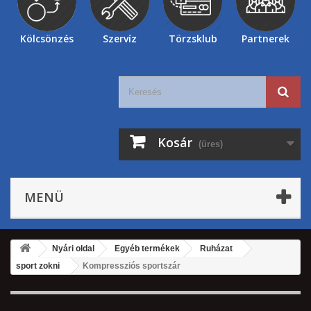
Kölcsönzés
Szervíz
Törzsklub
Partnerek
Kosár
(üres)
MENÜ
Nyári oldal
Egyéb termékek
Ruházat
sport zokni
Kompressziós sportszár