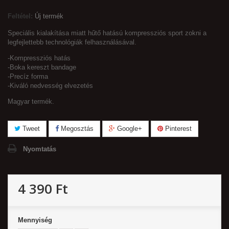
Feltétel:
Új termék
Speciális kialakítása miatt hűtő hatású kompressziós sport zokni a
legfejlettebb technológiák felhasználásával.
-Kompressziós hatás
-Boka kereszt bandage
-Precíz forma
-Kiváló nedvesség elvezetés
Magyar termék.
Tweet
Megosztás
Google+
Pinterest
Nyomtatás
4 390 Ft‎
Mennyiség