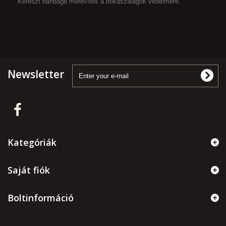
Kereszt bandage merevítés a bokaszalagok védelmére.
Newsletter
Kategóriák
Saját fiók
Boltinformáció