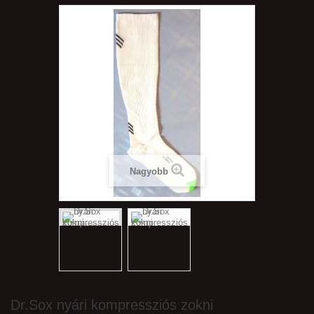
Nagyobb
Dr.Sox nyári kompressziós zokni