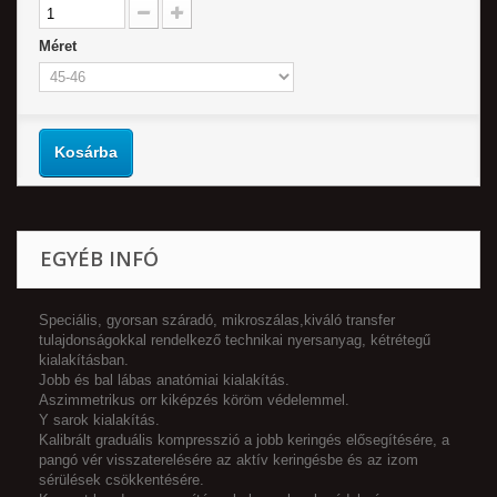
Méret
Kosárba
EGYÉB INFÓ
Speciális, gyorsan száradó, mikroszálas,kiváló transfer
tulajdonságokkal rendelkező technikai nyersanyag, kétrétegű
kialakításban.
Jobb és bal lábas anatómiai kialakítás.
Aszimmetrikus orr kiképzés köröm védelemmel.
Y sarok kialakítás.
Kalibrált graduális kompresszió a jobb keringés elősegítésére, a
pangó vér visszaterelésére az aktív keringésbe és az izom
sérülések csökkentésére.