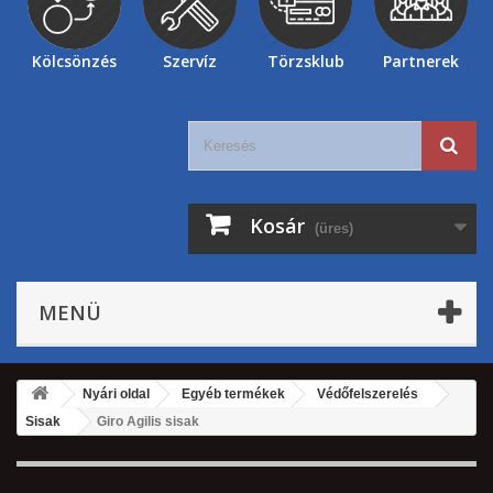
Kölcsönzés
Szervíz
Törzsklub
Partnerek
Kosár
(üres)
MENÜ
Nyári oldal
Egyéb termékek
Védőfelszerelés
Sisak
Giro Agilis sisak