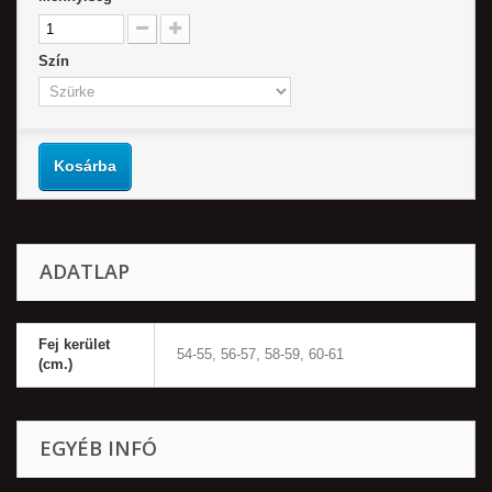
Szín
Kosárba
ADATLAP
Fej kerület
54-55, 56-57, 58-59, 60-61
(cm.)
EGYÉB INFÓ