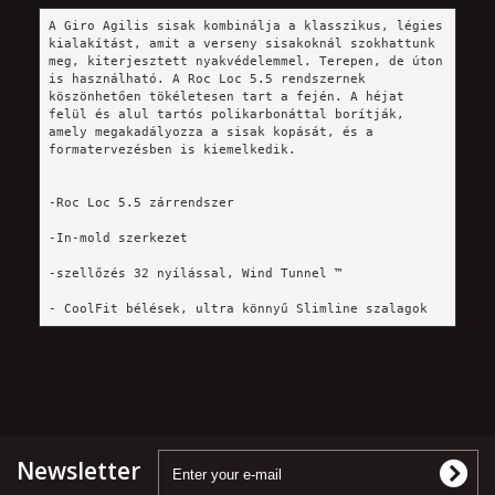
A Giro Agilis sisak kombinálja a klasszikus, légies 
kialakítást, amit a verseny sisakoknál szokhattunk 
meg, kiterjesztett nyakvédelemmel. Terepen, de úton 
is használható. A Roc Loc 5.5 rendszernek 
köszönhetően tökéletesen tart a fején. A héjat 
felül és alul tartós polikarbonáttal borítják, 
amely megakadályozza a sisak kopását, és a 
formatervezésben is kiemelkedik.
-Roc Loc 5.5 zárrendszer
-In-mold szerkezet
-szellőzés 32 nyílással, Wind Tunnel ™
- CoolFit bélések, ultra könnyű Slimline szalagok
Newsletter