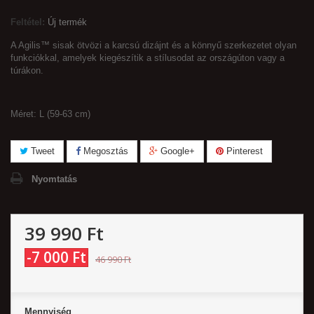
Feltétel:
Új termék
A Agilis™ sisak ötvözi a karcsú dizájnt és a könnyű szerkezetet olyan
funkciókkal, amelyek kiegészítik a stílusodat az országúton vagy a
túrákon.
Méret: L (59-63 cm)
Tweet
Megosztás
Google+
Pinterest
Nyomtatás
39 990 Ft‎
-7 000 Ft‎
46 990 Ft‎
Mennyiség