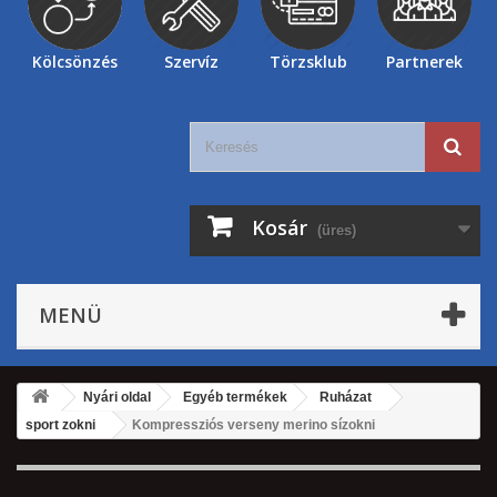
Kölcsönzés
Szervíz
Törzsklub
Partnerek
Kosár
(üres)
MENÜ
Nyári oldal
Egyéb termékek
Ruházat
sport zokni
Kompressziós verseny merino sízokni