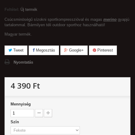
Feltétel:
Új termék
Csúcsminöségű sízokni sportkompresszióval és magas
merino
gyapjú
tartalommal. Bármilyen téli outdoor sporthoz használható!
Magyar termék.
Tweet
Megosztás
Google+
Pinterest
Nyomtatás
4 390 Ft‎
Mennyiség
Szín