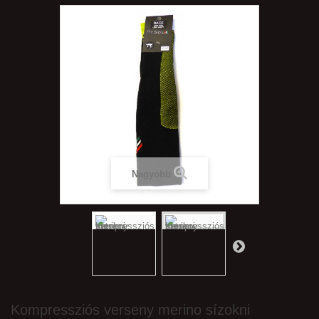
Nagyobb
Kompressziós verseny merino sízokni