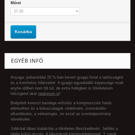
Méret
Kosárba
EGYÉB INFÓ
Anyaga: poliamiddal 20 %-ban kevert gyapjú fonal a tartósságért
és a komfortos hőérzetért. A gyapjú egyedülálló képessége miatt
enyhe időben nem fűt túl, de extra hidegben is tökéletesen
hőszigetel akár
nedvesen is
!
Beépített kereszt bandage erősítés a kompressziós hatás
eléréséhez és a bokaszalagok védelmére, izomsérülés
elkerülésére, a vérkeringés, és ezzel az izomteljesítmény
növelésére.
Jobb-bal lábas kialakítás a tökéletes illeszkedésért. Jelölés a
lábfej külső részén. A lábujjaknál körömvédelemmel, Y sarok