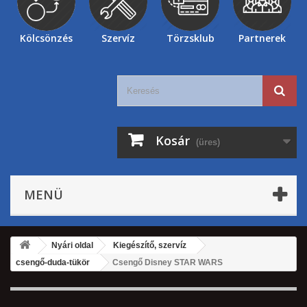
Kölcsönzés
Szervíz
Törzsklub
Partnerek
Kosár
(üres)
MENÜ
Nyári oldal
Kiegészítő, szervíz
csengő-duda-tükör
Csengő Disney STAR WARS