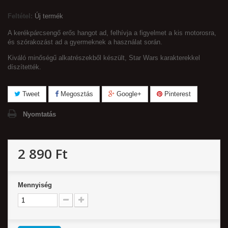
Feltétel:
Új termék
A kerékpárcsengő erős hangot ad, felhívja a figyelmet a kis motorosra,
és szórakozást ad a gyermeknek a használat során.
Kiváló minőségű alkatrészekből készült, Star Wars karakterekkel
díszítették.
Tweet
Megosztás
Google+
Pinterest
Nyomtatás
2 890 Ft‎
Mennyiség