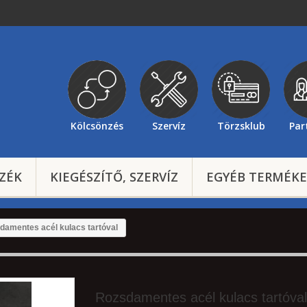
Kölcsönzés
Szervíz
Törzsklub
Par
ZÉK
KIEGÉSZÍTŐ, SZERVÍZ
EGYÉB TERMÉK
damentes acél kulacs tartóval
Rozsdamentes acél kulacs tartóval