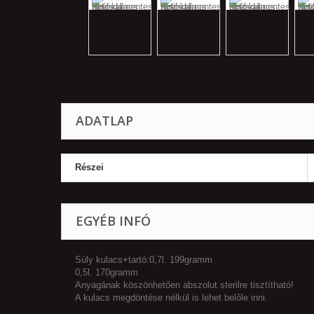
ADATLAP
Részei
EGYÉB INFÓ
Súly kulacs+tartó:0,7l. 199gramm
0,5l. 170gramm
Anyagának köszönhetően abszolut sterilre tisztítható!
A kulacs megdöntése nélkül is lehet belőle inni.