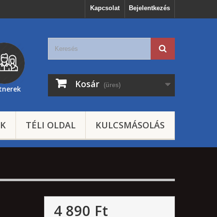
Kapcsolat
Bejelentkezés
Kosár
(üres)
tnerek
EK
TÉLI OLDAL
KULCSMÁSOLÁS
4 890 Ft‎