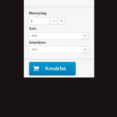
Mennyiség
Szín
Kék
ürtartalom
0,6 l.
Kosárba