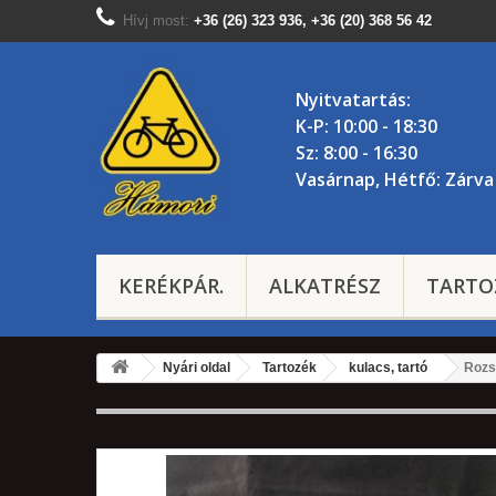
Hívj most:
+36 (26) 323 936, +36 (20) 368 56 42
Nyitvatartás:
K-P: 10:00 - 18:30
Sz: 8:00 - 16:30
Vasárnap, Hétfő: Zárva
KERÉKPÁR.
ALKATRÉSZ
TARTO
Nyári oldal
Tartozék
kulacs, tartó
Rozs