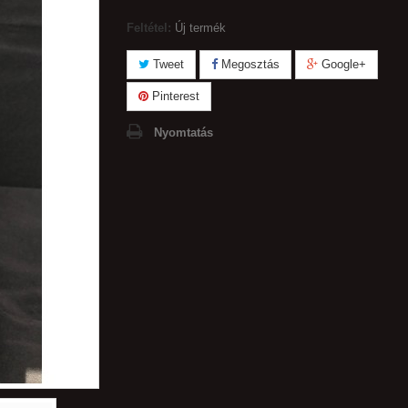
Feltétel:
Új termék
Tweet
Megosztás
Google+
Pinterest
Nyomtatás