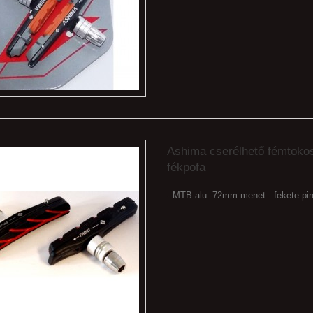
Ashima cserélhető fémtoko
fékpofa
- MTB alu -72mm menet - fekete-pir