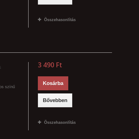
Összehasonlítás
3 490 Ft‎
s
Kosárba
os színű
Bővebben
Összehasonlítás