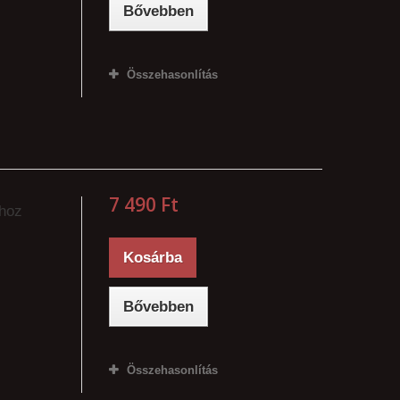
Bővebben
Összehasonlítás
7 490 Ft‎
zhoz
Kosárba
Bővebben
Összehasonlítás