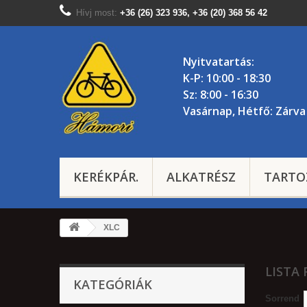
Hívj most:
+36 (26) 323 936, +36 (20) 368 56 42
Nyitvatartás:
K-P: 10:00 - 18:30
Sz: 8:00 - 16:30
Vasárnap, Hétfő: Zárva
KERÉKPÁR.
ALKATRÉSZ
TARTO
XLC
LISTA
KATEGÓRIÁK
Sorrend