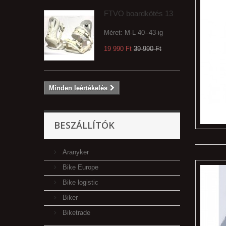
FTVO boardkötés 13
Méret: M-L 40--43-ig
19 990 Ft‎
39 990 Ft‎
Minden leértékelés
BESZÁLLÍTÓK
Aranyker
Bike Europe
Bike logistic
Biker
Biketrade