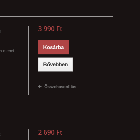
3 990 Ft‎
s
Kosárba
mm menet
Bővebben
Összehasonlítás
2 690 Ft‎
s