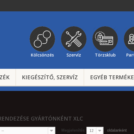
Kölcsönzés
Szervíz
Törzsklub
Par
ZÉK
KIEGÉSZÍTŐ, SZERVÍZ
EGYÉB TERMÉK
 RENDEZÉSE GYÁRTÓNKÉNT XLC
Megjelenítés
oldalanként
--
12