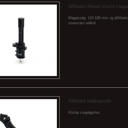
Állítható Ahead stucni maga
Magasság: 110-180 mm.-ig állítható
szerszám nélkül.
Állítható kitámasztó
Közép csapágyhoz