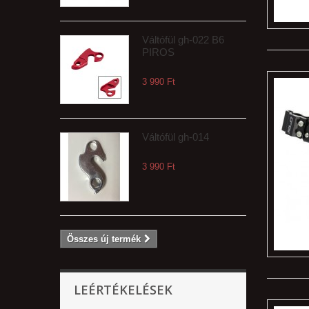
Váltófül gh-022 B6
PIROS
3 990 Ft‎
Váltófül gh-014
3 990 Ft‎
Összes új termék
LEÉRTÉKELÉSEK