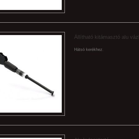
Állítható kitámasztó alu vá
Hátsó kerékhez.