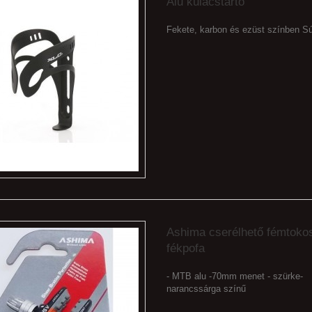
Alu kulacstartó
Fekete, karbon és ezüst színben Sú
Ashima cserélhető fémtoko
fékpofa
- MTB alu -70mm menet - szürke-
narancssárga színű