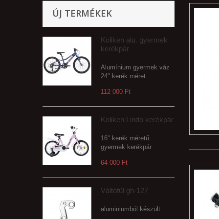
ÚJ TERMÉKEK
Koliken alu. gyermek
kerékpár
Alumínium gyermek váz
24" kerék méret
112 000 Ft‎
Koliken Lindo kerékpár
16" kerék méretű
gyermek kerékpár
64 000 Ft‎
Váltófül gh-127
aluminiumból készült