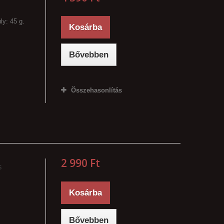
ly: 45 g.
Kosárba
Bővebben
Összehasonlítás
2 990 Ft‎
s
Kosárba
Bővebben