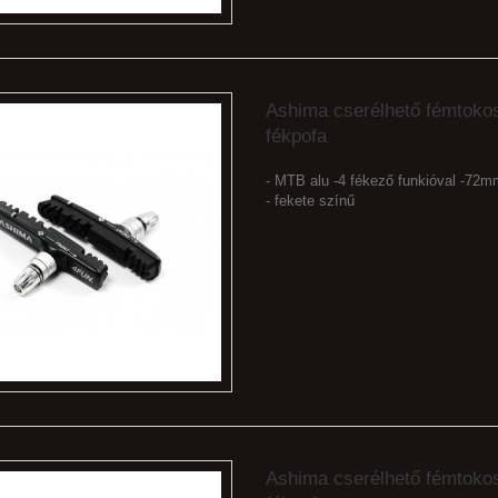
Ashima cserélhető fémtoko
fékpofa
- MTB alu -4 fékező funkióval -72
- fekete színű
Ashima cserélhető fémtoko