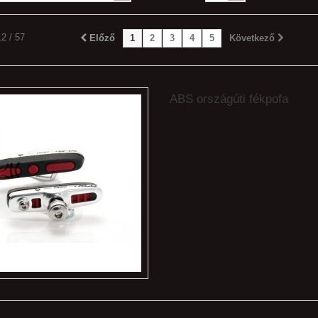
12 / 57
Előző
1
2
3
4
5
Következő
ABS országúti fékpofa