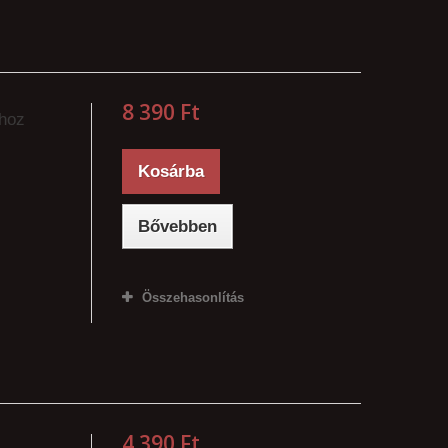
8 390 Ft‎
zhoz
Kosárba
Bővebben
Összehasonlítás
4 390 Ft‎