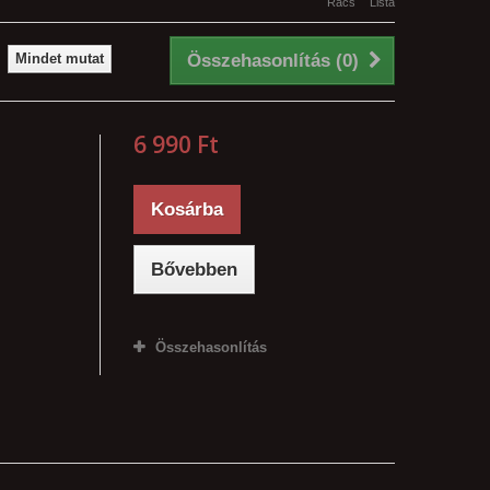
Rács
Lista
Mindet mutat
Összehasonlítás (
0
)
6 990 Ft‎
Kosárba
Bővebben
Összehasonlítás