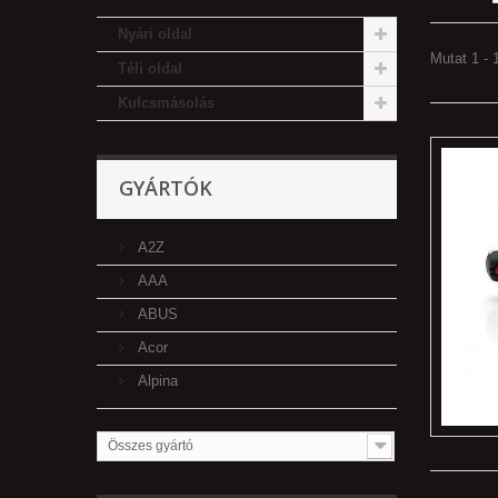
Nyári oldal
Mutat 1 - 
Téli oldal
Kulcsmásolás
GYÁRTÓK
A2Z
AAA
ABUS
Acor
Alpina
Összes gyártó