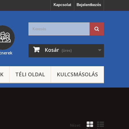
Kapcsolat
Bejelentkezés
Kosár
(üres)
tnerek
EK
TÉLI OLDAL
KULCSMÁSOLÁS
Nézet: