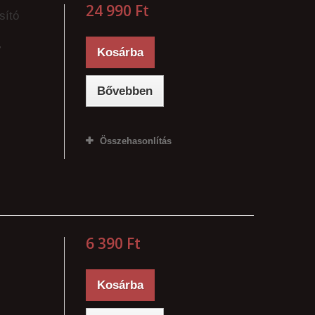
24 990 Ft‎
sító
,
Kosárba
Bővebben
Összehasonlítás
6 390 Ft‎
Kosárba