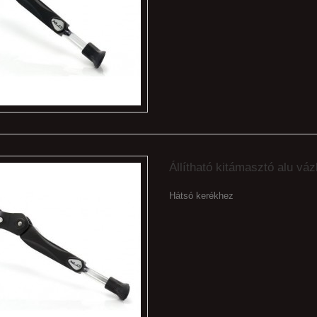
Állítható kitámasztó alu vá
Hátsó kerékhez