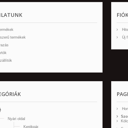
NLATUNK
FIÓ
ermékek
Hite
szerű termékek
Új f
razás
rtók
állítók
EGÓRIÁK
PAG
Ho
Szo
Nyári oldal
Köl
Kerékpár.