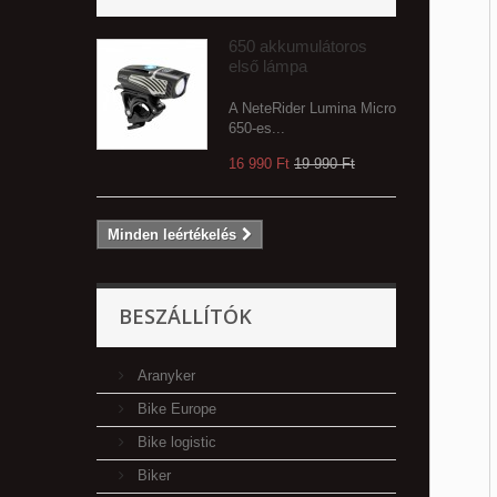
650 akkumulátoros
első lámpa
A NeteRider Lumina Micro
650-es...
16 990 Ft‎
19 990 Ft‎
Minden leértékelés
BESZÁLLÍTÓK
Aranyker
Bike Europe
Bike logistic
Biker