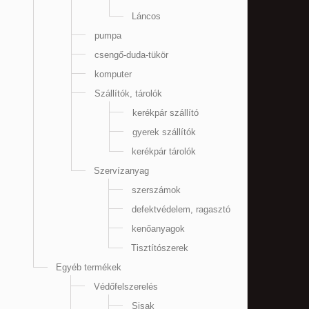
Láncos
pumpa
csengő-duda-tükör
komputer
Szállítók, tárolók
kerékpár szállító
gyerek szállítók
kerékpár tárolók
Szervízanyag
szerszámok
defektvédelem, ragasztó
kenőanyagok
Tisztítószerek
Egyéb termékek
Védőfelszerelés
Sisak