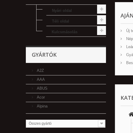
Nyári oldal
AJÁ
Téli oldal
Új t
Kulcsmásolás
Nép
Leá
GYÁRTÓK
Gyá
Besz
A2Z
AAA
ABUS
KAT
Acor
Alpina
Összes gyártó