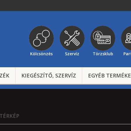
Kölcsönzés
Szervíz
Törzsklub
Par
ZÉK
KIEGÉSZÍTŐ, SZERVÍZ
EGYÉB TERMÉK
TÉRKÉP