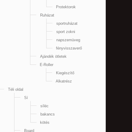
Protektorok
Ruházat
sportruházat
sport zokni
napszemüveg
fényvisszaverő
Ajándék ötletek
E-Roller
Kiegészítő
Alkatrész
Téli oldal
Sí
síléc
bakancs
kötés
Board