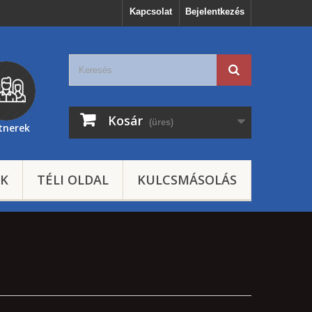
Kapcsolat
Bejelentkezés
Kosár
(üres)
tnerek
EK
TÉLI OLDAL
KULCSMÁSOLÁS