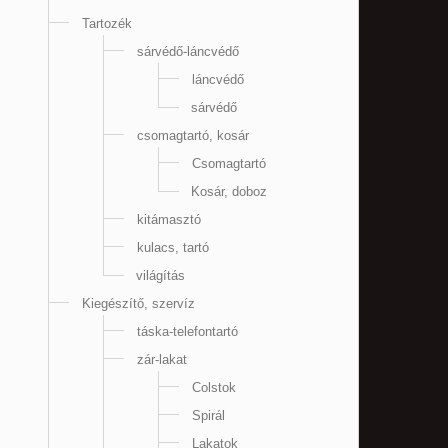
Tartozék
sárvédő-láncvédő
láncvédő
sárvédő
csomagtartó, kosár
Csomagtartó
Kosár, doboz
kitámasztó
kulacs, tartó
világítás
Kiegészítő, szervíz
táska-telefontartó
zár-lakat
Colstok
Spirál
Lakatok