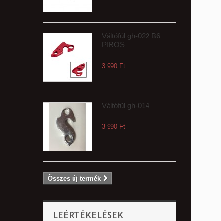
Váltófül gh-022 B6
PIROS
3 990 Ft‎
Váltófül gh-014
3 990 Ft‎
Összes új termék
LEÉRTÉKELÉSEK