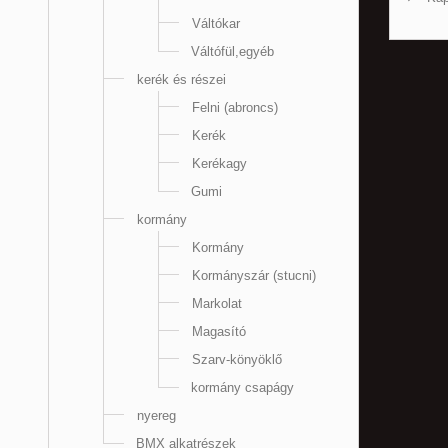
Váltókar
Váltófül,egyéb
kerék és részei
Felni (abroncs)
Kerék
Kerékagy
Gumi
kormány
Kormány
Kormányszár (stucni)
Markolat
Magasító
Szarv-könyöklő
kormány csapágy
nyereg
BMX alkatrészek