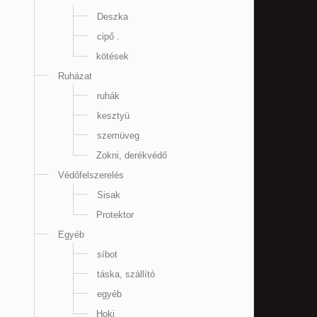
Deszka
cipő .
kötések
Ruházat
ruhák
kesztyü
szemüveg
Zokni, derékvédő
Védőfelszerelés
Sisak
Protektor
Egyéb
síbot
táska, szállító
egyéb
Hoki