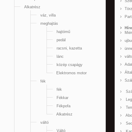
Sze
Alkatrész
Tör
váz, villa
Part
meghajtás
Hír
hajtómű
Miér
pedál
ujb
racsni, kazetta
ünne
lánc
vált
Ada
közép csapágy
Álta
Elektromos motor
Szál
fék
fék
Szál
Fékkar
Leg
Fékpofa
Term
Alkatrész
Abo
váltó
Sec
Váltó
Kap