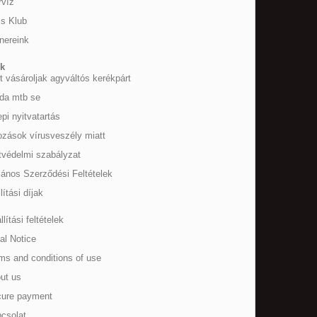
rvíz
zs Klub
nereink
ek
t vásároljak agyváltós kerékpárt
uda mtb se
pi nyitvatartás
ozások vírusveszély miatt
tvédelmi szabályzat
lános Szerződési Feltételek
lítási díjak
lítási feltételek
al Notice
s and conditions of use
ut us
ure payment
csolat