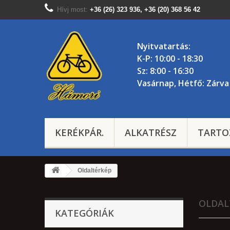
Hívj most:
+36 (26) 323 936, +36 (20) 368 56 42
Nyitvatartás:
K-P: 10:00 - 18:30
Sz: 8:00 - 16:30
Vasárnap, Hétfő: Zárva
KERÉKPÁR.
ALKATRÉSZ
TARTO
Oldaltérkép
OLDAL
KATEGÓRIÁK