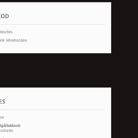
KOD
lesítés
iók létrehozása
ES
me
lgáltatások
csönzés