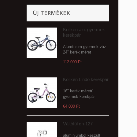
ÚJ TERMÉKEK
Koliken alu. gyermek
kerékpár
Alumínium gyermek váz
24" kerék méret
112 000 Ft‎
Koliken Lindo kerékpár
16" kerék méretű
gyermek kerékpár
64 000 Ft‎
Váltófül gh-127
aluminiumból készült