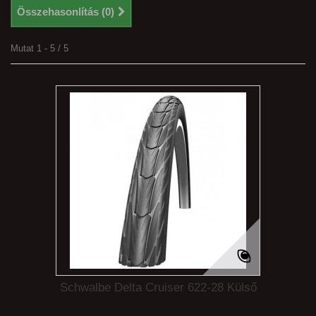
Összehasonlítás (
0
)
Mutat 1 - 5 / 5
Schwalbe Delta Cruiser 622-28 Külső