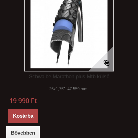
Schwalbe Marathon plus Mtb külső
26x1,75" 47-559 mm.
19 990 Ft‎
Kosárba
Bővebben