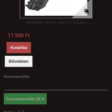
Schwalbe Smart Sam 27,5 külső
11 990 Ft‎
Kosárba
Bővebben
Összehasonlítás
Összehasonlítás (
0
)
Mutat 1 - 5 / 5