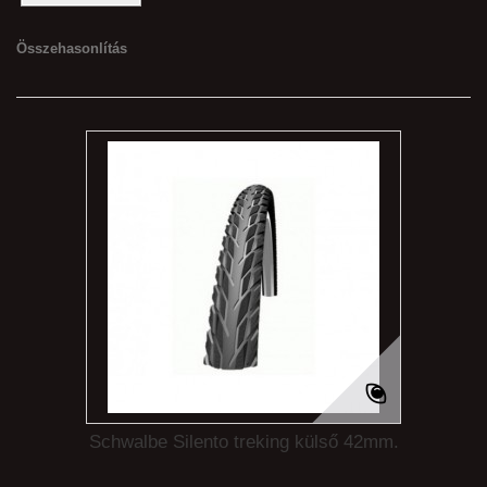
Összehasonlítás
Schwalbe Silento treking külső 42mm.