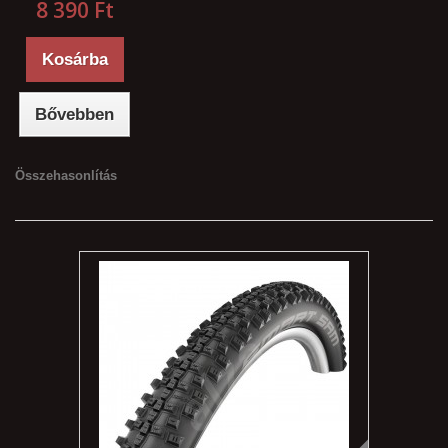
8 390 Ft‎
Kosárba
Bővebben
Összehasonlítás