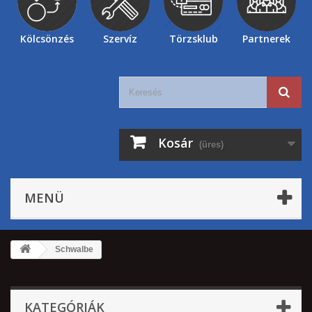
Kölcsönzés
Szervíz
Törzsklub
Partnerek
Kosár
(üres)
MENÜ
Schwalbe
KATEGÓRIÁK