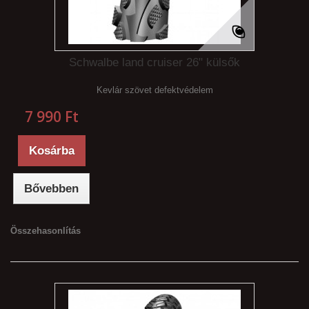
Schwalbe land cruiser 26" külsők
Kevlár szövet defektvédelem
7 990 Ft‎
Kosárba
Bővebben
Összehasonlítás